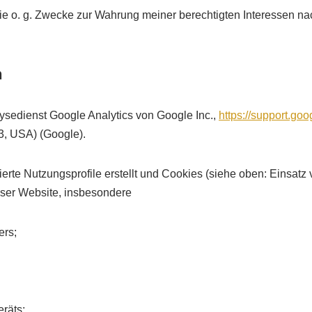
die o. g. Zwecke zur Wahrung meiner berechtigten Interessen nac
n
ysedienst Google Analytics von Google Inc.,
https://support.g
, USA) (Google).
e Nutzungsprofile erstellt und Cookies (siehe oben: Einsatz 
eser Website, insbesondere
ers;
räts;