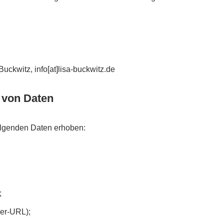
Buckwitz, info[at]lisa-buckwitz.de
 von Daten
olgenden Daten erhoben:
;
rer-URL);