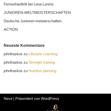
Fernseh­auftritt bei Lena Lorenz
JUNIOREN-WELTMEISTER­SCHAFTEN
Deutsche Junioren-meister­schaften
ACTION
Neueste Kommentare
johnfraskos
zu
Lifestyle coaching
johnfraskos
zu
Strength training
johnfraskos
zu
Nutrition planning
Neve
| Präsentiert von
WordPress