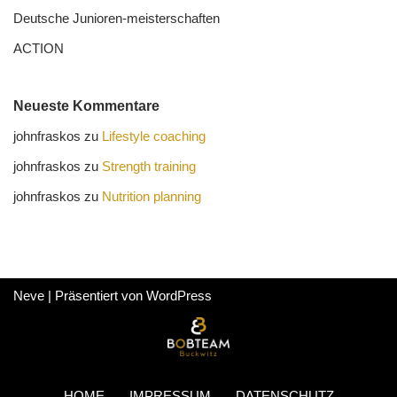
Deutsche Junioren-meister­schaften
ACTION
Neueste Kommentare
johnfraskos
zu
Lifestyle coaching
johnfraskos
zu
Strength training
johnfraskos
zu
Nutrition planning
Neve
| Präsentiert von
WordPress
HOME
IMPRESSUM
DATENSCHUTZ