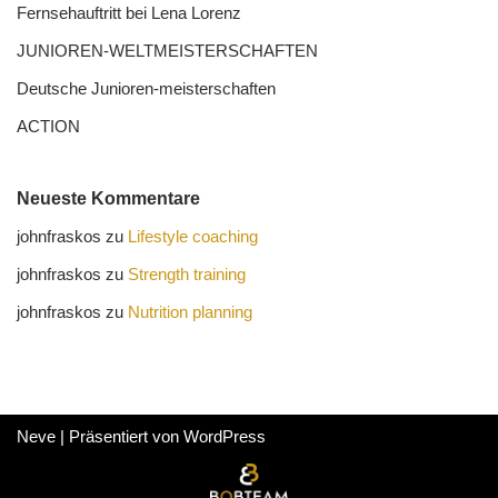
Fernseh­auftritt bei Lena Lorenz
JUNIOREN-WELTMEISTER­SCHAFTEN
Deutsche Junioren-meister­schaften
ACTION
Neueste Kommentare
johnfraskos
zu
Lifestyle coaching
johnfraskos
zu
Strength training
johnfraskos
zu
Nutrition planning
Neve
| Präsentiert von
WordPress